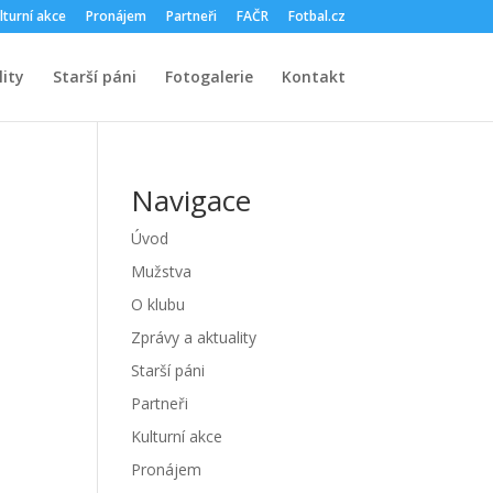
lturní akce
Pronájem
Partneři
FAČR
Fotbal.cz
ity
Starší páni
Fotogalerie
Kontakt
Navigace
Úvod
Mužstva
O klubu
Zprávy a aktuality
Starší páni
Partneři
Kulturní akce
Pronájem