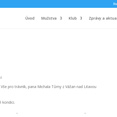
Ku
Úvod
Mužstva
Klub
Zprávy a aktual
u.
a Vše pro trávník, pana Michala Tůmy z Vážan nad Litavou
 kondici.