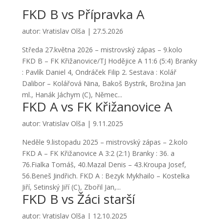
FKD B vs Přípravka A
autor:
Vratislav Olša
|
27.5.2026
Středa 27.května 2026 – mistrovský zápas – 9.kolo
FKD B – FK Křižanovice/TJ Hodějice A 11:6 (5:4) Branky
: Pavlík Daniel 4, Ondráček Filip 2. Sestava : Kolář
Dalibor – Kolářová Nina, Bakoš Bystrik, Brožina Jan
ml., Hanák Jáchym (C), Němec...
FKD A vs FK Křižanovice A
autor:
Vratislav Olša
|
9.11.2025
Neděle 9.listopadu 2025 – mistrovský zápas – 2.kolo
FKD A – FK Křižanovice A 3:2 (2:1) Branky : 36. a
76.Fialka Tomáš, 40.Mazal Denis – 43.Kroupa Josef,
56.Beneš Jindřich. FKD A : Bezyk Mykhailo – Kostelka
Jiří, Setinský Jiří (C), Zbořil Jan,...
FKD B vs Žáci starší
autor:
Vratislav Olša
|
12.10.2025