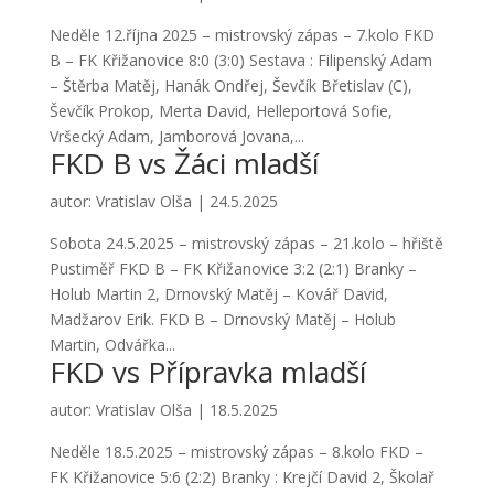
Neděle 12.října 2025 – mistrovský zápas – 7.kolo FKD
B – FK Křižanovice 8:0 (3:0) Sestava : Filipenský Adam
– Štěrba Matěj, Hanák Ondřej, Ševčík Břetislav (C),
Ševčík Prokop, Merta David, Helleportová Sofie,
Vršecký Adam, Jamborová Jovana,...
FKD B vs Žáci mladší
autor:
Vratislav Olša
|
24.5.2025
Sobota 24.5.2025 – mistrovský zápas – 21.kolo – hřiště
Pustiměř FKD B – FK Křižanovice 3:2 (2:1) Branky –
Holub Martin 2, Drnovský Matěj – Kovář David,
Madžarov Erik. FKD B – Drnovský Matěj – Holub
Martin, Odvářka...
FKD vs Přípravka mladší
autor:
Vratislav Olša
|
18.5.2025
Neděle 18.5.2025 – mistrovský zápas – 8.kolo FKD –
FK Křižanovice 5:6 (2:2) Branky : Krejčí David 2, Školař