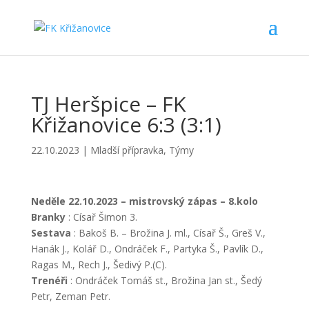
TJ Heršpice – FK
Křižanovice 6:3 (3:1)
22.10.2023
|
Mladší přípravka
,
Týmy
Neděle 22.10.2023 – mistrovský zápas – 8.kolo
Branky
: Císař Šimon 3.
Sestava
: Bakoš B. – Brožina J. ml., Císař Š., Greš V.,
Hanák J., Kolář D., Ondráček F., Partyka Š., Pavlík D.,
Ragas M., Rech J., Šedivý P.(C).
Trenéři
: Ondráček Tomáš st., Brožina Jan st., Šedý
Petr, Zeman Petr.