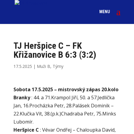
TJ Heršpice C – FK
Křižanovice B 6:3 (3:2)
17.5.2025
|
Muži B
,
Týmy
Sobota 17.5.2025 – mistrovský zápas 20.kolo
Branky
: 44. a 71.Krampol Jiří, 50. a 57.Jedlička
Jan, 16.Procházka Petr, 28.Palásek Dominik –
22.Klučka Vít, 38.(p.k.)Chadraba Petr, 75.Minks
Lubomír.
Heršpice C
: Vévar Ondřej – Chaloupka David,