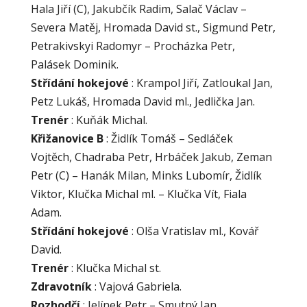
Hala Jiří (C), Jakubčík Radim, Salač Václav –
Severa Matěj, Hromada David st., Sigmund Petr,
Petrakivskyi Radomyr – Procházka Petr,
Palásek Dominik.
Střídání hokejové
: Krampol Jiří, Zatloukal Jan,
Petz Lukáš, Hromada David ml., Jedlička Jan.
Trenér
: Kuňák Michal.
Křižanovice B
: Židlík Tomáš – Sedláček
Vojtěch, Chadraba Petr, Hrbáček Jakub, Zeman
Petr (C) – Hanák Milan, Minks Lubomír, Židlík
Viktor, Klučka Michal ml. – Klučka Vít, Fiala
Adam.
Střídání hokejové
: Olša Vratislav ml., Kovář
David.
Trenér
: Klučka Michal st.
Zdravotník
: Vajová Gabriela.
Rozhodčí
: Jelínek Petr – Smutný Jan,