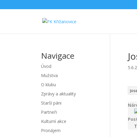
J
Navigace
Úvod
5.6.
Mužstva
O klubu
Zprávy a aktuality
Starší páni
Nár
Partneři
Pos
Kulturní akce
T
Pronájem