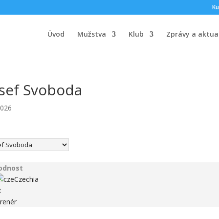
Ku
Úvod
Mužstva
Klub
Zprávy a aktual
osef Svoboda
2026
odnost
Czechia
t
renér