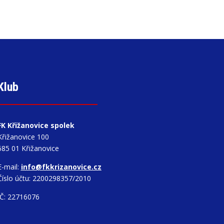
Klub
FK Křižanovice spolek
Křižanovice 100
685 01 Křižanovice
E-mail:
info@fkkrizanovice.cz
Číslo účtu: 2200298357/2010
IČ: 22716076