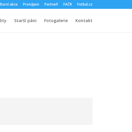
lturní akce
Pronájem
Partneři
FAČR
Fotbal.cz
ity
Starší páni
Fotogalerie
Kontakt