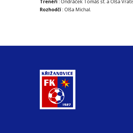
Trenéři
: Ondráček Tomáš st. a Olša Vratis
Rozhodčí
: Olša Michal.