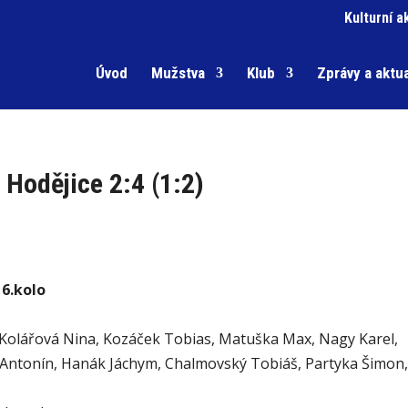
Kulturní a
Úvod
Mužstva
Klub
Zprávy a aktua
 Hodějice 2:4 (1:2)
 6.kolo
, Kolářová Nina, Kozáček Tobias, Matuška Max, Nagy Karel,
 Antonín, Hanák Jáchym, Chalmovský Tobiáš, Partyka Šimon