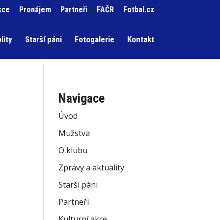
kce
Pronájem
Partneři
FAČR
Fotbal.cz
lity
Starší páni
Fotogalerie
Kontakt
Navigace
Úvod
Mužstva
O klubu
Zprávy a aktuality
Starší páni
,
Partneři
Kulturní akce