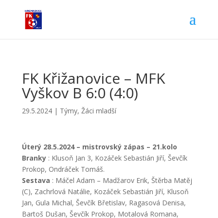
FK Křižanovice – MFK
Vyškov B 6:0 (4:0)
29.5.2024
|
Týmy
,
Žáci mladší
Úterý 28.5.2024 – mistrovský zápas – 21.kolo
Branky
: Klusoň Jan 3, Kozáček Sebastián Jiří, Ševčík
Prokop, Ondráček Tomáš.
Sestava
: Máčel Adam – Madžarov Erik, Štěrba Matěj
(C), Zachrlová Natálie, Kozáček Sebastián Jiří, Klusoň
Jan, Gula Michal, Ševčík Břetislav, Ragasová Denisa,
Bartoš Dušan, Ševčík Prokop, Motalová Romana,