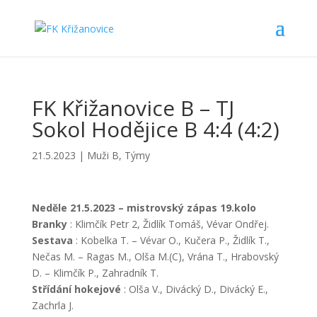
FK Křižanovice B – TJ
Sokol Hodějice B 4:4 (4:2)
21.5.2023
|
Muži B
,
Týmy
Neděle 21.5.2023 – mistrovský zápas 19.kolo
Branky
: Klimčík Petr 2, Židlík Tomáš, Vévar Ondřej.
Sestava
: Kobelka T. – Vévar O., Kučera P., Židlík T.,
Nečas M. – Ragas M., Olša M.(C), Vrána T., Hrabovský
D. – Klimčík P., Zahradník T.
Střídání hokejové
: Olša V., Divácký D., Divácký E.,
Zachrla J.