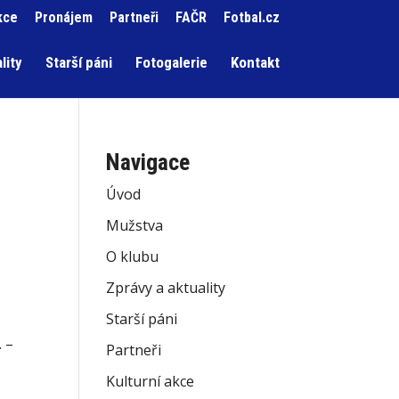
kce
Pronájem
Partneři
FAČR
Fotbal.cz
lity
Starší páni
Fotogalerie
Kontakt
Navigace
Úvod
Mužstva
O klubu
Zprávy a aktuality
Starší páni
. –
Partneři
Kulturní akce