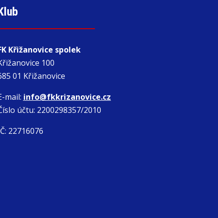
Klub
FK Křižanovice spolek
Křižanovice 100
685 01 Křižanovice
E-mail:
info@fkkrizanovice.cz
Číslo účtu: 2200298357/2010
IČ: 22716076