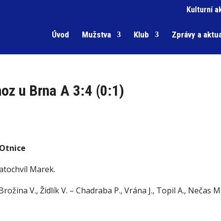
Kulturní a
Úvod
Mužstva
Klub
Zprávy a aktua
oz u Brna A 3:4 (0:1)
 Otnice
atochvíl Marek.
rožina V., Židlík V. – Chadraba P., Vrána J., Topil A., Nečas M