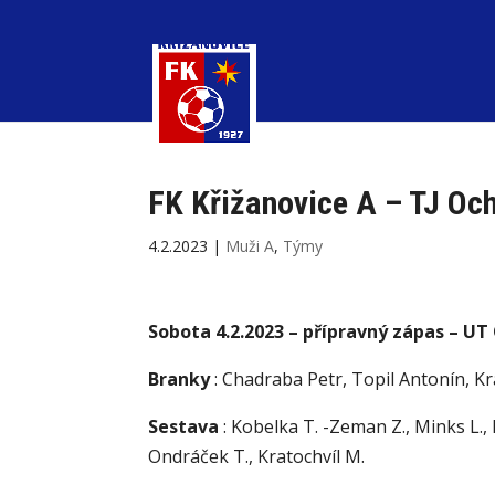
FK Křižanovice A – TJ Och
4.2.2023
|
Muži A
,
Týmy
Sobota 4.2.2023 – přípravný zápas – UT
Branky
: Chadraba Petr, Topil Antonín, Kr
Sestava
: Kobelka T. -Zeman Z., Minks L., B
Ondráček T., Kratochvíl M.