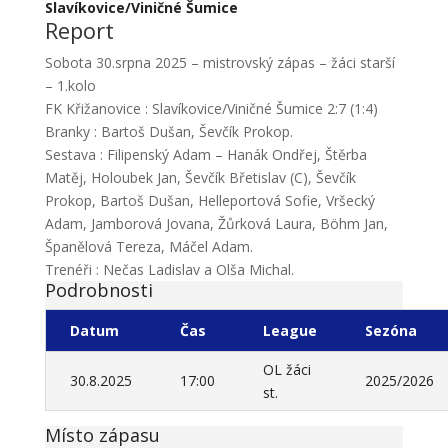
Slavíkovice/Viničné Šumice
Report
Sobota 30.srpna 2025 – mistrovský zápas – žáci starší
– 1.kolo
FK Křižanovice : Slavíkovice/Viničné Šumice 2:7 (1:4)
Branky : Bartoš Dušan, Ševčík Prokop.
Sestava : Filipenský Adam – Hanák Ondřej, Štěrba
Matěj, Holoubek Jan, Ševčík Břetislav (C), Ševčík
Prokop, Bartoš Dušan, Helleportová Sofie, Vršecký
Adam, Jamborová Jovana, Žůrková Laura, Böhm Jan,
Španělová Tereza, Máčel Adam.
Trenéři : Nečas Ladislav a Olša Michal.
Podrobnosti
Datum
Čas
League
Sezóna
OL žáci
30.8.2025
17:00
2025/2026
st.
Místo zápasu