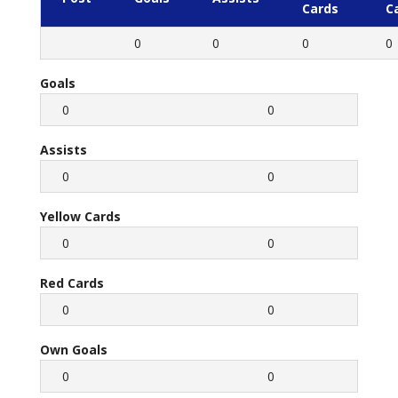
Cards
C
0
0
0
0
Goals
0
0
Assists
0
0
Yellow Cards
0
0
Red Cards
0
0
Own Goals
0
0