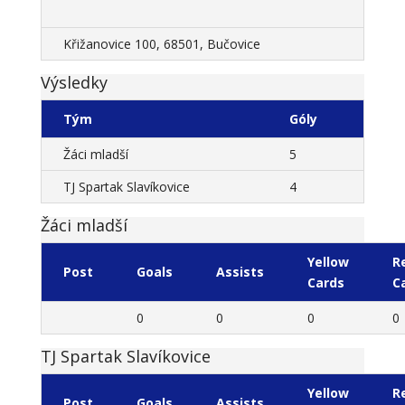
Křižanovice 100, 68501, Bučovice
Výsledky
Tým
Góly
Žáci mladší
5
TJ Spartak Slavíkovice
4
Žáci mladší
Yellow
R
Post
Goals
Assists
Cards
C
0
0
0
0
TJ Spartak Slavíkovice
Yellow
R
Post
Goals
Assists