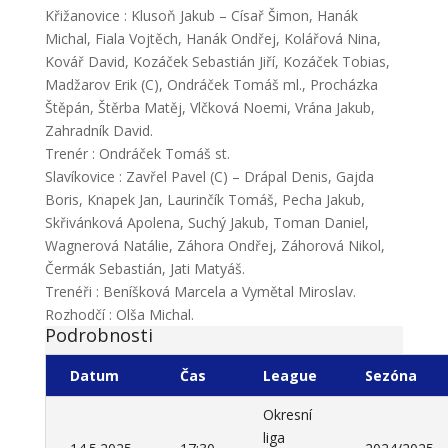
Křižanovice : Klusoň Jakub – Císař Šimon, Hanák
Michal, Fiala Vojtěch, Hanák Ondřej, Kolářová Nina,
Kovář David, Kozáček Sebastián Jiří, Kozáček Tobias,
Madžarov Erik (C), Ondráček Tomáš ml., Procházka
Štěpán, Štěrba Matěj, Vlčková Noemi, Vrána Jakub,
Zahradník David.
Trenér : Ondráček Tomáš st.
Slavíkovice : Zavřel Pavel (C) – Drápal Denis, Gajda
Boris, Knapek Jan, Laurinčík Tomáš, Pecha Jakub,
Skřivánková Apolena, Suchý Jakub, Toman Daniel,
Wagnerová Natálie, Záhora Ondřej, Záhorová Nikol,
Čermák Sebastián, Jati Matyáš.
Trenéři : Beníšková Marcela a Vymětal Miroslav.
Rozhodčí : Olša Michal.
Podrobnosti
Datum
Čas
League
Sezóna
Okresní
liga