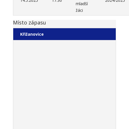
14.5.2025
17:30
2024/2025
mladší
žáci
Místo zápasu
Křižanovice