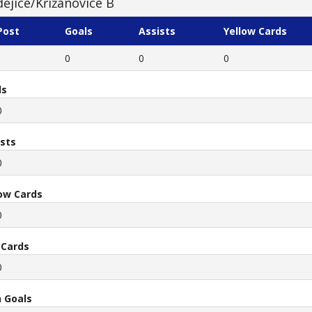
ějice/Křižanovice B
Post
Goals
Assists
Yellow Cards
0
0
0
ls
0
ists
0
low Cards
0
 Cards
0
 Goals