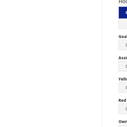
Hod
Goa
Ass
Yel
Red
Own