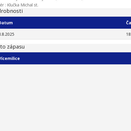
ér : Klučka Michal st.
robnosti
Datum
Č
8.8.2025
18
to zápasu
Vícemilice