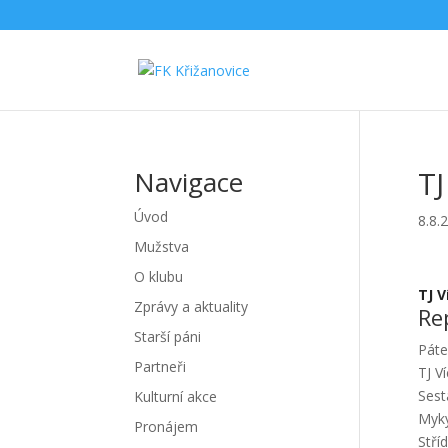
TJ
Navigace
Úvod
8.8.
Mužstva
O klubu
TJ V
Zprávy a aktuality
Re
Starší páni
Páte
Partneři
TJ V
Sest
Kulturní akce
Myky
Pronájem
Stří