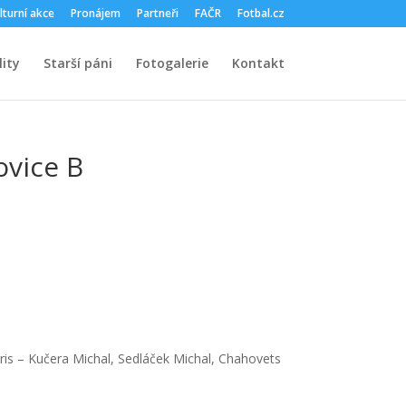
lturní akce
Pronájem
Partneři
FAČR
Fotbal.cz
ity
Starší páni
Fotogalerie
Kontakt
ovice B
oris – Kučera Michal, Sedláček Michal, Chahovets