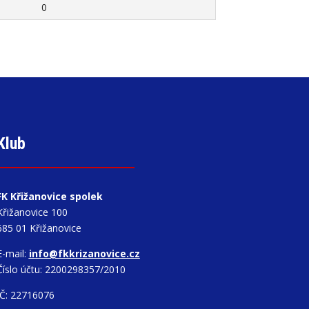
0
Klub
FK Křižanovice spolek
Křižanovice 100
685 01 Křižanovice
E-mail:
info@fkkrizanovice.cz
Číslo účtu: 2200298357/2010
IČ: 22716076