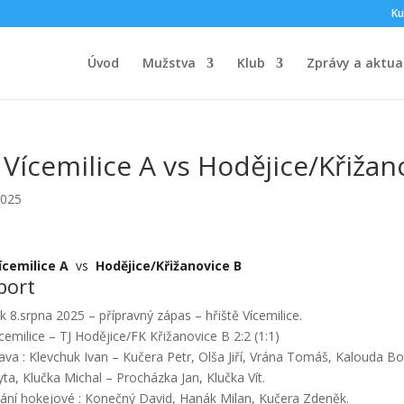
Ku
Úvod
Mužstva
Klub
Zprávy a aktual
 Vícemilice A vs Hodějice/Křižan
2025
ícemilice A
vs
Hodějice/Křižanovice B
port
k 8.srpna 2025 – přípravný zápas – hřiště Vícemilice.
ícemilice – TJ Hodějice/FK Křižanovice B 2:2 (1:1)
ava : Klevchuk Ivan – Kučera Petr, Olša Jiří, Vrána Tomáš, Kalouda B
ta, Klučka Michal – Procházka Jan, Klučka Vít.
dání hokejové : Konečný David, Hanák Milan, Kučera Zdeněk.