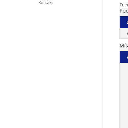
Kontakt
Tren
Pod
Mís