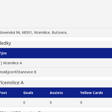
Slovenská 96, 68501, Vícemilice, Bučovice,
ledky
Tým
TJ Vícemilice A
Hodějice/Křižanovice B
Vícemilice A
Post
Goals
Assists
Yellow Cards
0
0
0