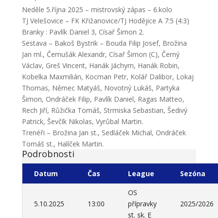
Neděle 5.října 2025 – mistrovský zápas – 6.kolo
TJ Velešovice – FK Křižanovice/TJ Hodějice A 7:5 (4:3)
Branky : Pavlík Daniel 3, Císař Šimon 2.
Sestava – Bakoš Bystrik – Bouda Filip Josef, Brožina
Jan ml., Černušák Alexandr, Císař Šimon (C), Černý
Václav, Greš Vincent, Hanák Jáchym, Hanák Robin,
Kobelka Maxmilián, Kocman Petr, Kolář Dalibor, Lokaj
Thomas, Němec Matyáš, Novotný Lukáš, Partyka
Šimon, Ondráček Filip, Pavlík Daniel, Ragas Matteo,
Rech Jiří, Růžička Tomáš, Strmiska Sebastian, Šedivý
Patrick, Ševčík Nikolas, Vyrůbal Martin.
Trenéři – Brožina Jan st., Sedláček Michal, Ondráček
Tomáš st., Halíček Martin.
Podrobnosti
Datum
Čas
League
Sezóna
OS
5.10.2025
13:00
přípravky
2025/2026
st. sk. E