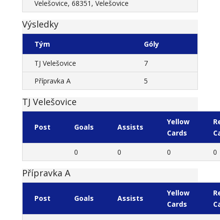
Velešovice, 68351, Velešovice
Výsledky
Tým
Góly
TJ Velešovice
7
Přípravka A
5
TJ Velešovice
Yellow
R
Post
Goals
Assists
Cards
C
0
0
0
0
Přípravka A
Yellow
R
Post
Goals
Assists
Cards
C