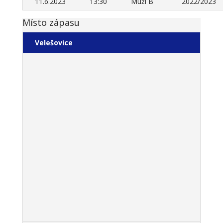
11.6.2023
13:30
Muži B
2022/2023
Místo zápasu
Velešovice