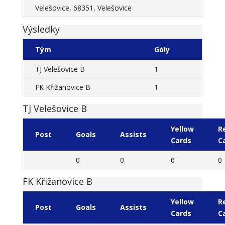
Velešovice, 68351, Velešovice
Výsledky
Tým
Góly
TJ Velešovice B
1
FK Křižanovice B
1
TJ Velešovice B
Yellow
R
Post
Goals
Assists
Cards
C
0
0
0
0
FK Křižanovice B
Yellow
R
Post
Goals
Assists
Cards
C