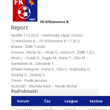
FK Křižanovice B
Report
Neděle 11.6.2023 – mistrovský zápas 22.kolo
TJ Velešovice B – FK Křižanovice B 1:1 (0:1)
Branka : Židlík Tomáš.
Sestava : Nečas M. – Vévar O., Kučera P., Židlík T.(C),
Musil J. – Zrotál O., Ragas M., Vrána T., Olša M. –
Bambásek M., Zahradník T.
Střídání hokejové : Vrána P., Olša V., Hrabovský D.,
Divácký D., Divácký E.
Trenér : Pavlík Jaroslav.
Rozhodčí : Machala Karel – Novák Michal.
Podrobnosti
Datum
Čas
League
Sezóna