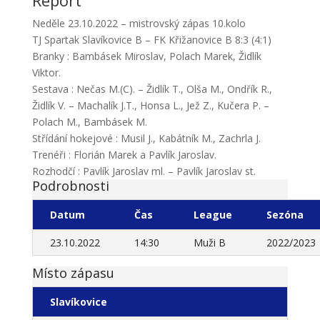
Report
Neděle 23.10.2022 – mistrovský zápas 10.kolo
TJ Spartak Slavíkovice B – FK Křižanovice B 8:3 (4:1)
Branky : Bambásek Miroslav, Polach Marek, Židlík
Viktor.
Sestava : Nečas M.(C). – Židlík T., Olša M., Ondřík R.,
Židlík V. – Machalík J.T., Honsa L., Jež Z., Kučera P. –
Polach M., Bambásek M.
Střídání hokejové : Musil J., Kabátník M., Zachrla J.
Trenéři : Florián Marek a Pavlík Jaroslav.
Rozhodčí : Pavlík Jaroslav ml. – Pavlík Jaroslav st.
Podrobnosti
Datum
Čas
League
Sezóna
23.10.2022
14:30
Muži B
2022/2023
Místo zápasu
Slavíkovice