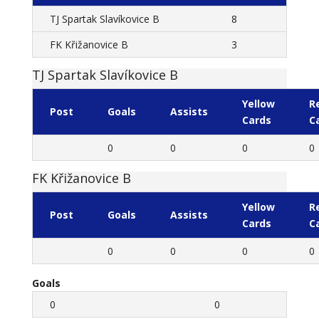
TJ Spartak Slavíkovice B
8
FK Křižanovice B
3
TJ Spartak Slavíkovice B
Yellow
R
Post
Goals
Assists
Cards
C
0
0
0
0
FK Křižanovice B
Yellow
R
Post
Goals
Assists
Cards
C
0
0
0
0
Goals
0
0