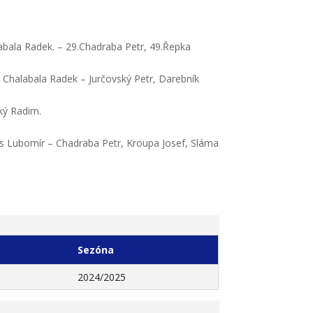
labala Radek. – 29.Chadraba Petr, 49.Řepka
, Chalabala Radek – Jurčovský Petr, Darebník
ský Radim.
s Lubomír – Chadraba Petr, Kroupa Josef, Sláma
Sezóna
2024/2025