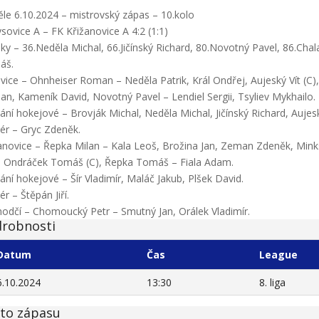
le 6.10.2024 – mistrovský zápas – 10.kolo
ysovice A – FK Křižanovice A 4:2 (1:1)
ky – 36.Neděla Michal, 66.Jičínský Richard, 80.Novotný Pavel, 86.Cha
áš.
vice – Ohnheiser Roman – Neděla Patrik, Král Ondřej, Aujeský Vít (C)
n, Kameník David, Novotný Pavel – Lendiel Sergii, Tsyliev Mykhailo.
dání hokejové – Brovják Michal, Neděla Michal, Jičínský Richard, Auje
ér – Gryc Zdeněk.
anovice – Řepka Milan – Kala Leoš, Brožina Jan, Zeman Zdeněk, Mink
, Ondráček Tomáš (C), Řepka Tomáš – Fiala Adam.
dání hokejové – Šír Vladimír, Maláč Jakub, Plšek David.
ér – Štěpán Jiří.
odčí – Chomoucký Petr – Smutný Jan, Orálek Vladimír.
robnosti
Datum
Čas
League
6.10.2024
13:30
8. liga
to zápasu