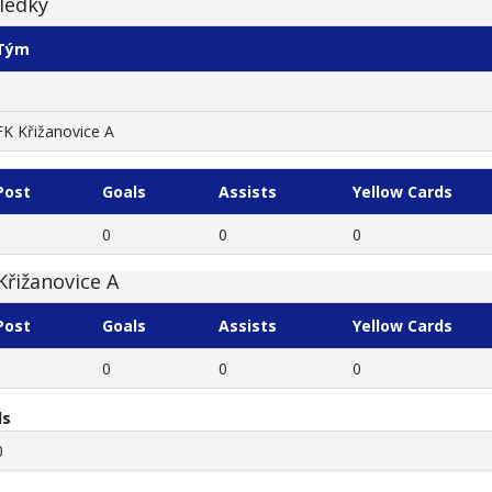
ledky
Tým
FK Křižanovice A
Post
Goals
Assists
Yellow Cards
0
0
0
Křižanovice A
Post
Goals
Assists
Yellow Cards
0
0
0
ls
0