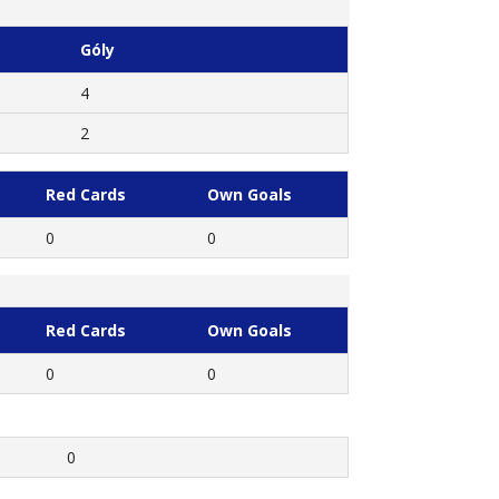
Góly
4
2
Red Cards
Own Goals
0
0
Red Cards
Own Goals
0
0
0