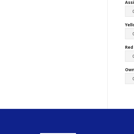
Ass
Yel
Red
Own