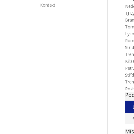
Kontakt
Nedě
TJ L
Bran
Tom
Lyso
Roma
Stří
Tren
Křiž
Petr
Stří
Tren
Rozh
Pod
Mís