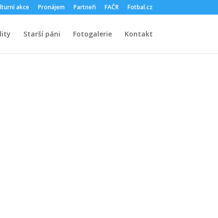
lturní akce
Pronájem
Partneři
FAČR
Fotbal.cz
ity
Starší páni
Fotogalerie
Kontakt