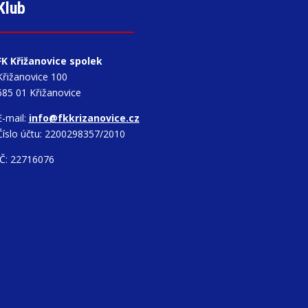
Klub
FK Křižanovice spolek
Křižanovice 100
685 01 Křižanovice
E-mail:
info@fkkrizanovice.cz
Číslo účtu: 2200298357/2010
IČ: 22716076