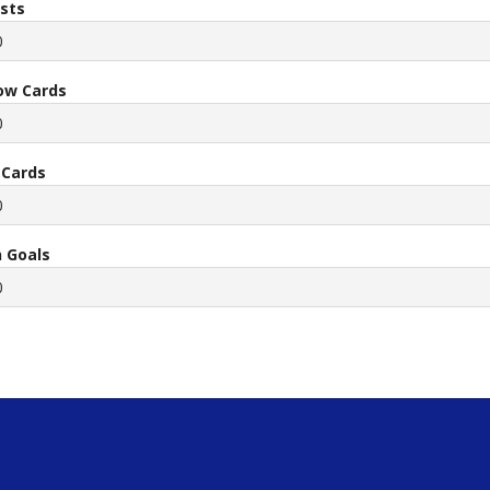
ists
0
low Cards
0
 Cards
0
 Goals
0