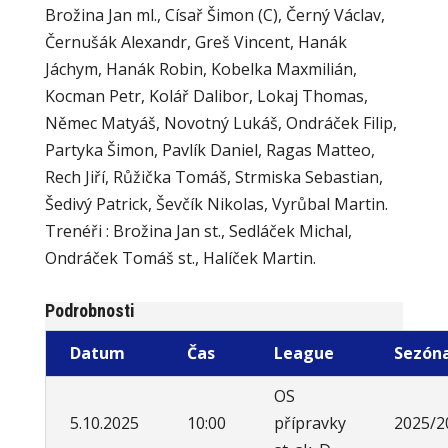
Brožina Jan ml., Císař Šimon (C), Černý Václav,
Černušák Alexandr, Greš Vincent, Hanák
Jáchym, Hanák Robin, Kobelka Maxmilián,
Kocman Petr, Kolář Dalibor, Lokaj Thomas,
Němec Matyáš, Novotný Lukáš, Ondráček Filip,
Partyka Šimon, Pavlík Daniel, Ragas Matteo,
Rech Jiří, Růžička Tomáš, Strmiska Sebastian,
Šedivý Patrick, Ševčík Nikolas, Vyrůbal Martin.
Trenéři : Brožina Jan st., Sedláček Michal,
Ondráček Tomáš st., Halíček Martin.
Podrobnosti
Datum
Čas
League
Sezón
OS
5.10.2025
10:00
přípravky
2025/2