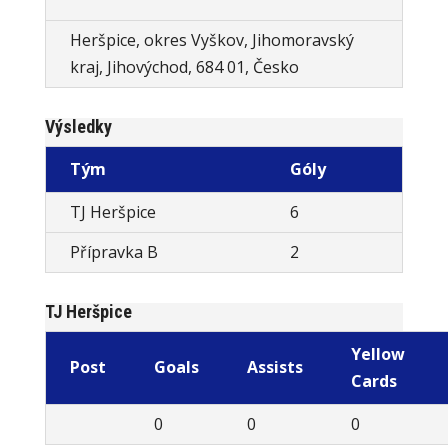
Heršpice, okres Vyškov, Jihomoravský
kraj, Jihovýchod, 684 01, Česko
Výsledky
Tým
Góly
TJ Heršpice
6
Přípravka B
2
TJ Heršpice
Yellow
Post
Goals
Assists
Cards
0
0
0