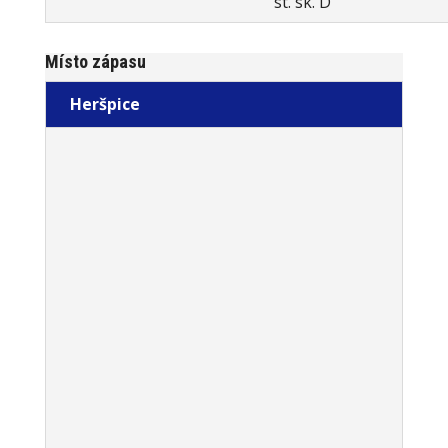
st. sk. D
Místo zápasu
Heršpice