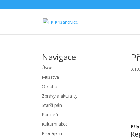
Př
Navigace
Úvod
3.10
Mužstva
O klubu
Zprávy a aktuality
Starší páni
Partneři
Kulturní akce
Pří
Re
Pronájem