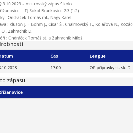
ý 3.10.2023 – mistrovský zápas 9.kolo
řižanovice – TJ Sokol Brankovice 2:3 (1:2)
ky : Ondráček Tomáš ml., Nagy Karel
ava : Klusoň J. – Bohm J., Císař Š., Chalmovský T., Kolářová N., Kozáče
 O., Zahradník D.
éři : Ondráček Tomáš st. a Zahradník Miloš.
robnosti
Datum
Čas
League
3.10.2023
17:00
OP přípravky st. sk. D
to zápasu
Křižanovice