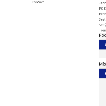
Kontakt
Úter
FK K
Bran
Sest
Šedý
Tren
Pod
Mís