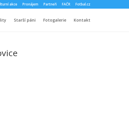
lturní akce
Pronájem
Partneři
FAČR
Fotbal.cz
ity
Starší páni
Fotogalerie
Kontakt
ovice