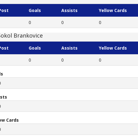
Post
Goals
Assists
Yellow Cards
0
0
0
Sokol Brankovice
Post
Goals
Assists
Yellow Cards
0
0
0
ls
0
ists
0
low Cards
0