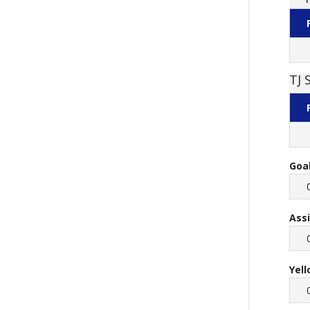
TJ 
Goa
Ass
Yel