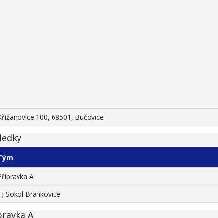
Křižanovice 100, 68501, Bučovice
ledky
Tým
Přípravka A
TJ Sokol Brankovice
pravka A