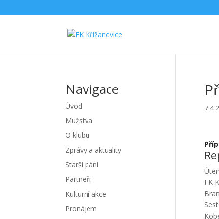
Př
Navigace
Úvod
7.4.
Mužstva
O klubu
Pří
Zprávy a aktuality
Re
Starší páni
Úter
Partneři
FK K
Bran
Kulturní akce
Sest
Pronájem
Kobe