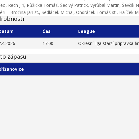
eo, Rech Jiří, Růžička Tomáš, Šedivý Patrick, Vyrůbal Martin, Ševčík N
éři – Brožina Jan st., Sedláček Michal, Ondráček Tomáš st., Halíček Ma
robnosti
Datum
Čas
League
7.4.2026
17:00
Okresní liga starší přípravka fi
to zápasu
Křižanovice