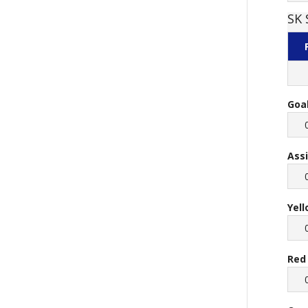
SK 
Goa
Ass
Yel
Red