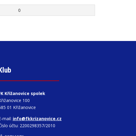
0
Klub
FK Křižanovice spolek
Křižanovice 100
685 01 Křižanovice
E-mail:
info@fkkrizanovice.cz
Číslo účtu: 2200298357/2010