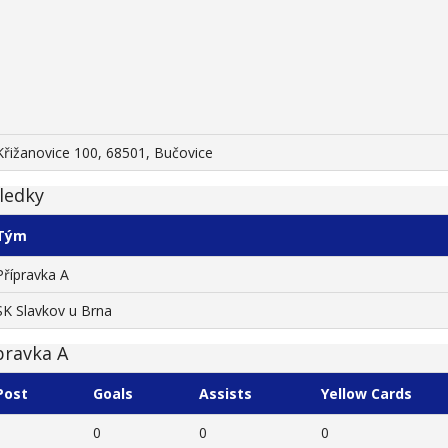
Křižanovice 100, 68501, Bučovice
ledky
Tým
Přípravka A
SK Slavkov u Brna
pravka A
Post
Goals
Assists
Yellow Cards
0
0
0