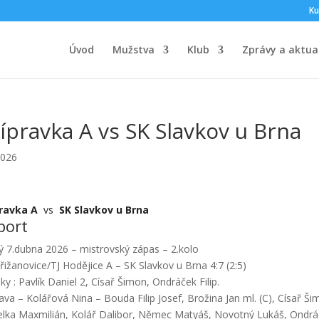
Ku
Úvod
Mužstva
Klub
Zprávy a aktual
ípravka A vs SK Slavkov u Brna
2026
pravka A
vs
SK Slavkov u Brna
port
ý 7.dubna 2026 – mistrovský zápas – 2.kolo
řižanovice/TJ Hodějice A – SK Slavkov u Brna 4:7 (2:5)
ky : Pavlík Daniel 2, Císař Šimon, Ondráček Filip.
ava – Kolářová Nina – Bouda Filip Josef, Brožina Jan ml. (C), Císař 
lka Maxmilián, Kolář Dalibor, Němec Matyáš, Novotný Lukáš, Ondráče