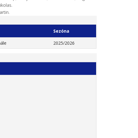
ikolas.
rtin.
Sezóna
nále
2025/2026