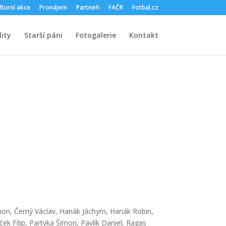
lturní akce
Pronájem
Partneři
FAČR
Fotbal.cz
ity
Starší páni
Fotogalerie
Kontakt
Šimon, Černý Václav, Hanák Jáchym, Hanák Robin,
k Filip, Partyka Šimon, Pavlík Daniel, Ragas