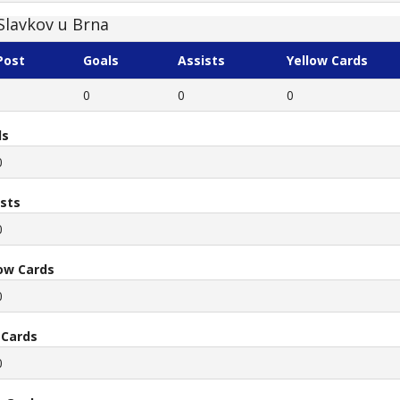
Slavkov u Brna
Post
Goals
Assists
Yellow Cards
0
0
0
ls
0
ists
0
low Cards
0
 Cards
0