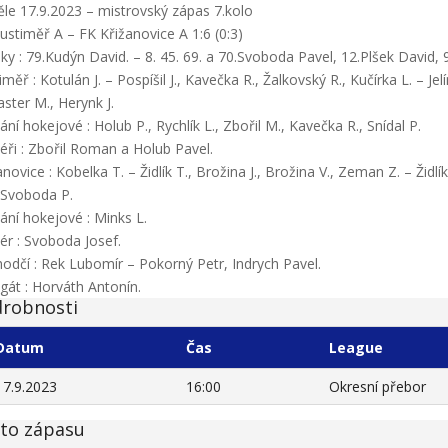
le 17.9.2023 – mistrovský zápas 7.kolo
ustiměř A – FK Křižanovice A 1:6 (0:3)
ky : 79.Kudýn David. – 8. 45. 69. a 70.Svoboda Pavel, 12.Plšek David, 
iměř : Kotulán J. – Pospíšil J., Kavečka R., Žalkovský R., Kučírka L. – Je
aster M., Herynk J.
dání hokejové : Holub P., Rychlík L., Zbořil M., Kavečka R., Snídal P.
éři : Zbořil Roman a Holub Pavel.
anovice : Kobelka T. – Židlík T., Brožina J., Brožina V., Zeman Z. – Židlí
 Svoboda P.
dání hokejové : Minks L.
ér : Svoboda Josef.
odčí : Rek Lubomír – Pokorný Petr, Indrych Pavel.
gát : Horváth Antonín.
robnosti
Datum
Čas
League
17.9.2023
16:00
Okresní přebor
to zápasu