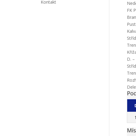
Kontakt
Nedě
FK P
Bran
Pust
Kalv
Stří
Tren
Křiž
D. –
Stří
Tren
Rozh
Dele
Pod
Mís