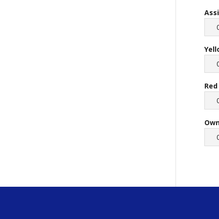
Ass
Yel
Red
Own