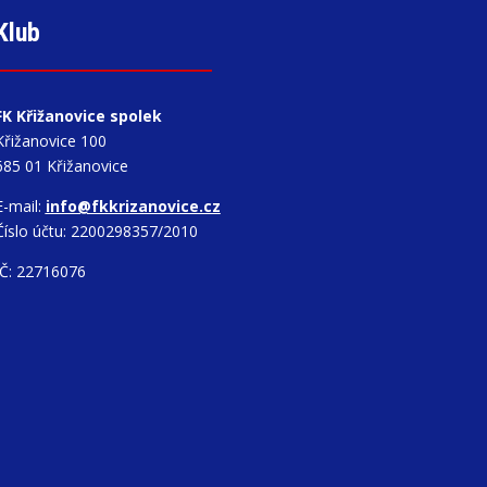
Klub
FK Křižanovice spolek
Křižanovice 100
685 01 Křižanovice
E-mail:
info@fkkrizanovice.cz
Číslo účtu: 2200298357/2010
IČ: 22716076