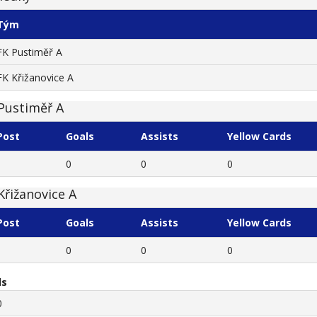
Tým
FK Pustiměř A
FK Křižanovice A
Pustiměř A
Post
Goals
Assists
Yellow Cards
0
0
0
Křižanovice A
Post
Goals
Assists
Yellow Cards
0
0
0
ls
0