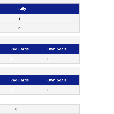
Góly
1
6
Red Cards
Own Goals
0
0
Red Cards
Own Goals
0
0
0