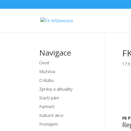
FK
Navigace
Úvod
17.9
Mužstva
O klubu
Zprávy a aktuality
Starší páni
Partneři
Kulturní akce
FK 
Re
Pronájem