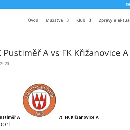
Ku
Úvod
Mužstva
Klub
Zprávy a aktual
 Pustiměř A vs FK Křižanovice A
.2023
Pustiměř A
vs
FK Křižanovice A
port