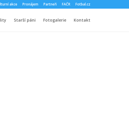
lturní akce
Pronájem
Partneři
FAČR
Fotbal.cz
ity
Starší páni
Fotogalerie
Kontakt