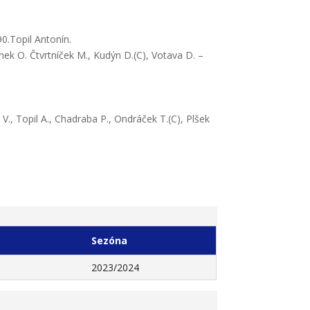
90.Topil Antonín.
línek O. Čtvrtníček M., Kudýn D.(C), Votava D. –
k V., Topil A., Chadraba P., Ondráček T.(C), Plšek
Sezóna
2023/2024