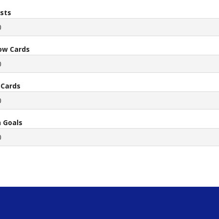
ists
0
low Cards
0
 Cards
0
 Goals
0