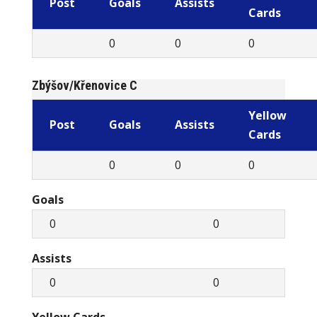
Post
Goals
Assists
Cards
0
0
0
Zbýšov/Křenovice C
Yellow
Post
Goals
Assists
Cards
0
0
0
Goals
0
0
Assists
0
0