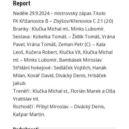
Report
Neděle 29.9.2024 – mistrovský zápas 7.kolo
FK Křižanovice B – Zbýšov/Křenovice C 2:1 (2:0)
Branky : Klučka Michal ml., Minks Lubomír.
Sestava : Kobelka Tomáš. – Židlík Tomáš, Vrána
Pavel, Vrána Tomáš, Zeman Petr (C). – Kala
Leoš, Kučera Robert, Klučka Vít, Klučka Michal
ml. – Minks Lubomír, Bambásek Miroslav.
Střídání hokejové : Sedláček Vojtěch, Hanák
Milan, Kovář David, Divácký Denis, Hrbáček
Jakub.
Trenéři : Klučka Michal st., Florián Marek a Olša
Vratislav ml.
Rozhodčí : Přibyl Miroslav. – Divácký Denis,
Kašpar Martin.