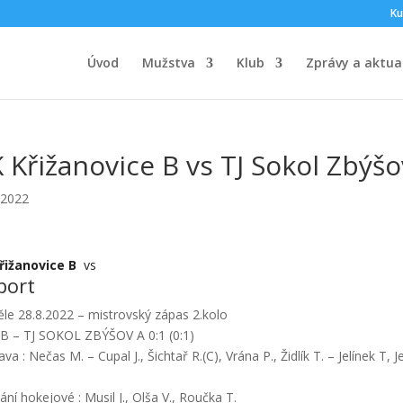
Ku
Úvod
Mužstva
Klub
Zprávy a aktual
 Křižanovice B vs TJ Sokol Zbýšo
.2022
řižanovice B
vs
port
le 28.8.2022 – mistrovský zápas 2.kolo
B – TJ SOKOL ZBÝŠOV A 0:1 (0:1)
ava : Nečas M. – Cupal J., Šichtař R.(C), Vrána P., Židlík T. – Jelínek T
dání hokejové : Musil J., Olša V., Roučka T.