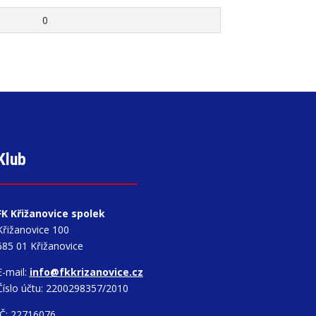
0
Klub
FK Křižanovice spolek
Křižanovice 100
685 01 Křižanovice
E-mail:
info@fkkrizanovice.cz
Číslo účtu: 2200298357/2010
IČ: 22716076