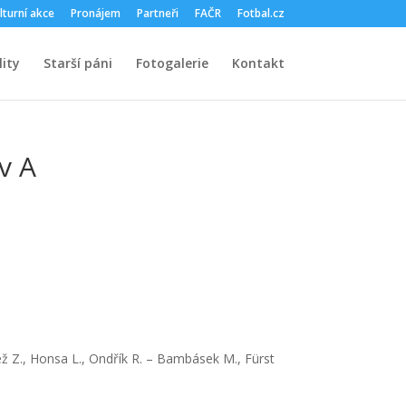
lturní akce
Pronájem
Partneři
FAČR
Fotbal.cz
ity
Starší páni
Fotogalerie
Kontakt
v A
, Jež Z., Honsa L., Ondřík R. – Bambásek M., Fürst