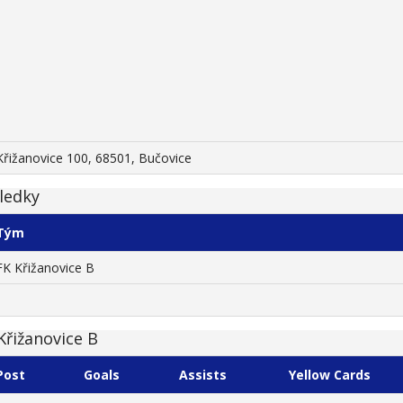
Křižanovice 100, 68501, Bučovice
ledky
Tým
FK Křižanovice B
Křižanovice B
Post
Goals
Assists
Yellow Cards