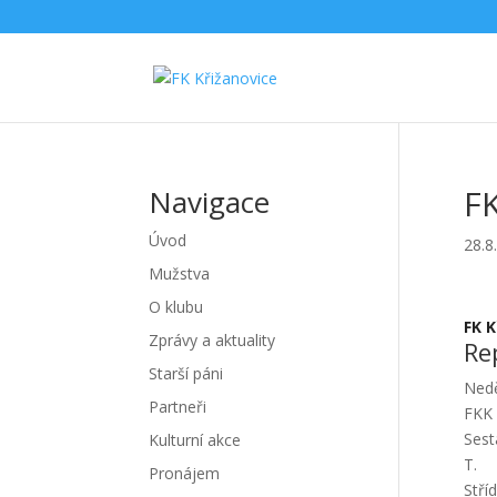
FK
Navigace
Úvod
28.8
Mužstva
O klubu
FK K
Zprávy a aktuality
Re
Starší páni
Nedě
Partneři
FKK 
Sest
Kulturní akce
T.
Pronájem
Stří