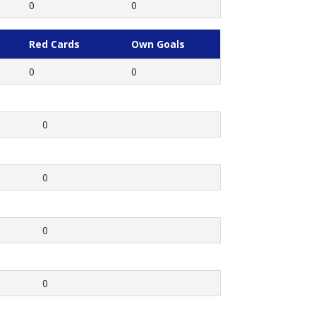
0
0
Red Cards
Own Goals
0
0
0
0
0
0