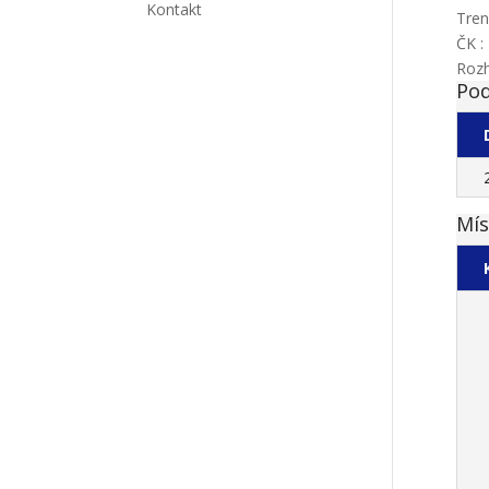
Kontakt
Tren
ČK :
Rozh
Pod
Mís