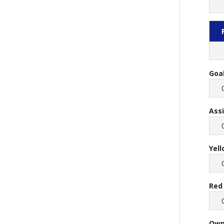
Goa
Ass
Yel
Red
Own