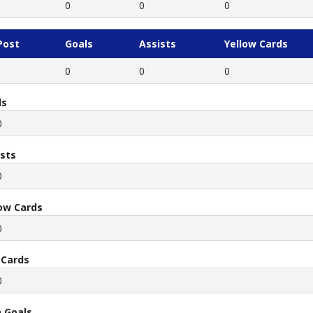
0
0
0
Post
Goals
Assists
Yellow Cards
0
0
0
ls
0
ists
0
low Cards
0
 Cards
0
 Goals