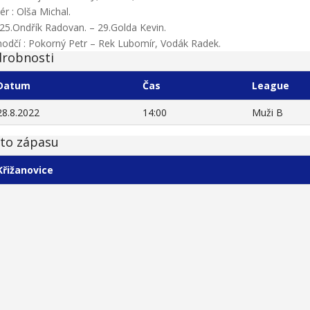
ér : Olša Michal.
 25.Ondřík Radovan. – 29.Golda Kevin.
odčí : Pokorný Petr – Rek Lubomír, Vodák Radek.
robnosti
Datum
Čas
League
28.8.2022
14:00
Muži B
to zápasu
Křižanovice