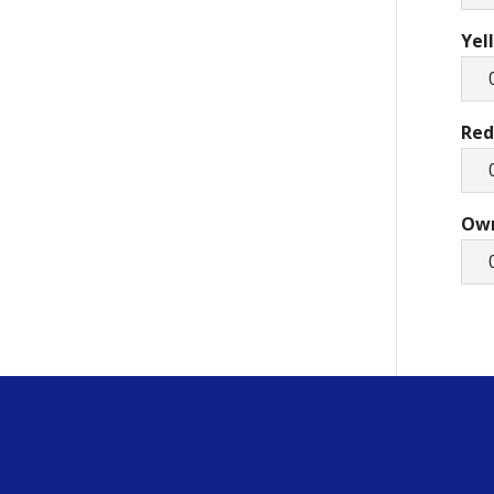
Yel
Red
Own