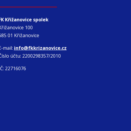
FK Křižanovice spolek
Křižanovice 100
685 01 Křižanovice
E-mail:
info@fkkrizanovice.cz
Číslo účtu: 2200298357/2010
IČ: 22716076