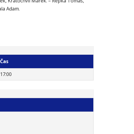
ěk, Kratochvíl Marek. – Řepka Tomáš,
ala Adam.
Čas
17:00