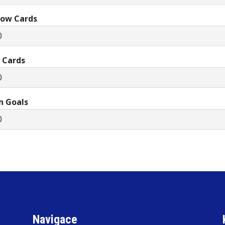
low Cards
0
 Cards
0
 Goals
0
Navigace