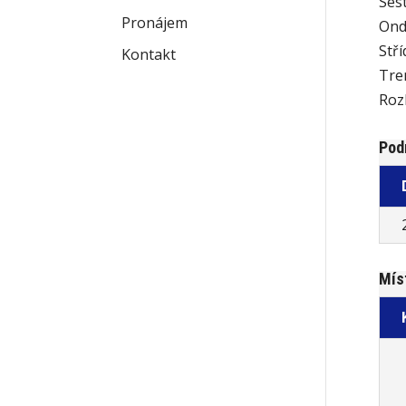
Ses
Pronájem
Ond
Stří
Kontakt
Tren
Roz
Pod
Mís