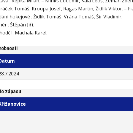
tava : Řepka Milan. – Minks Lubomír, Kala Leoš, Zeman Zden
ráček Tomáš, Kroupa Josef, Ragas Martin, Židlík Viktor. – Fi
dání hokejové : Židlík Tomáš, Vrána Tomáš, Šír Vladimír.
ér : Štěpán Jiří.
hodčí : Machala Karel.
robnosti
Datum
28.7.2024
to zápasu
Křižanovice