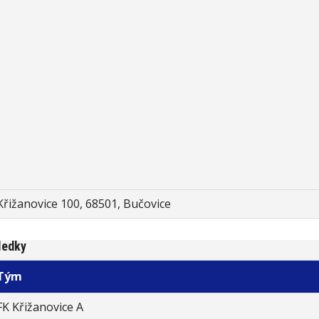
Křižanovice 100, 68501, Bučovice
ledky
Tým
FK Křižanovice A