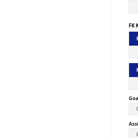
FK 
Goa
Ass