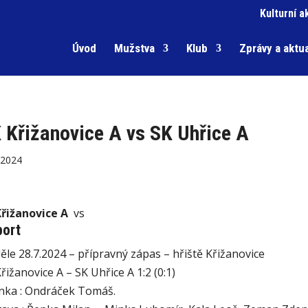
Kulturní a
Úvod
Mužstva
Klub
Zprávy a aktua
 Křižanovice A vs SK Uhřice A
.2024
Křižanovice A
vs
ort
ěle 28.7.2024 – přípravný zápas – hřiště Křižanovice
řižanovice A – SK Uhřice A 1:2 (0:1)
nka : Ondráček Tomáš.