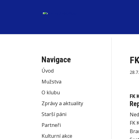
FK
Navigace
Úvod
28.7
Mužstva
O klubu
FK 
Zprávy a aktuality
Rep
Starší páni
Ned
FK K
Partneři
Bra
Kulturní akce