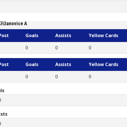
Křižanovice A
Post
Goals
Assists
Yellow Cards
0
0
0
Post
Goals
Assists
Yellow Cards
0
0
0
ls
0
ists
0