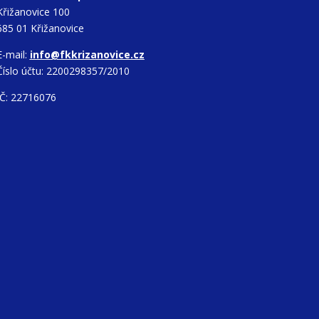
Křižanovice 100
685 01 Křižanovice
E-mail:
info@fkkrizanovice.cz
Číslo účtu: 2200298357/2010
IČ: 22716076