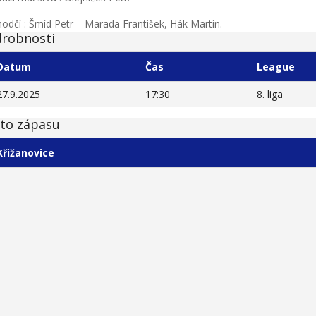
odčí : Šmíd Petr – Marada František, Hák Martin.
robnosti
Datum
Čas
League
27.9.2025
17:30
8. liga
to zápasu
Křižanovice