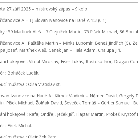
ta 27.září 2025 – mistrovský zápas – 9.kolo
řižanovice A – TJ Slovan Ivanovice na Hané A 1:3 (0:1)
ky : 59.Martínek Aleš – 7.Olejníček Martin, 75.Plšek Michael, 86.Boniat
řižanovice A : Paštěka Martin – Minks Lubomír, Beneš Jindřich (C), 
pa Josef, Martínek Aleš, Cenek Jan – Fiala Adam, Chalupa Jiří.
dání hokejové : Vitoul Miroslav, Fišer Lukáš, Rostoka Ihor, Dragan Con
ér : Boháček Luděk.
ucí mužstva : Olša Vratislav st.
lovan Ivanovice na Hané A : Klimek Vladimír – Němec David, Gergely 
in, Plšek Michael, Žolňak David, Ševeček Tomáš – Gürtler Samuel, Bon
dání hokejové : Rafaj Ondřej, Ježek Jiří, Flajzar Martin, Prokeš Kryštof 
ér : Firek Michal.
ucí mužstva : Olejníček Petr.