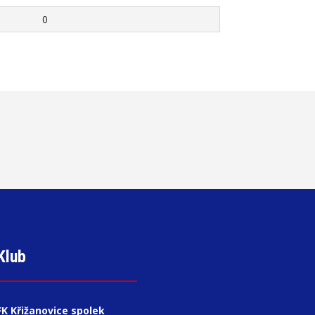
0
Klub
FK Křižanovice spolek