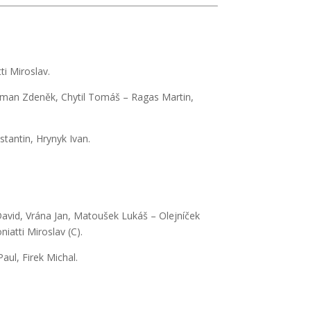
ti Miroslav.
Zeman Zdeněk, Chytil Tomáš – Ragas Martin,
stantin, Hrynyk Ivan.
David, Vrána Jan, Matoušek Lukáš – Olejníček
iatti Miroslav (C).
Paul, Firek Michal.