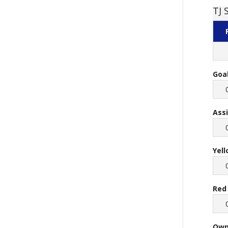
TJ 
Goa
Ass
Yel
Red
Own