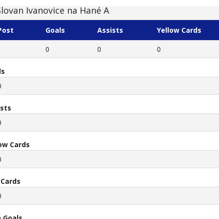
Slovan Ivanovice na Hané A
Post
Goals
Assists
Yellow Cards
0
0
0
ls
0
ists
0
low Cards
0
 Cards
0
 Goals