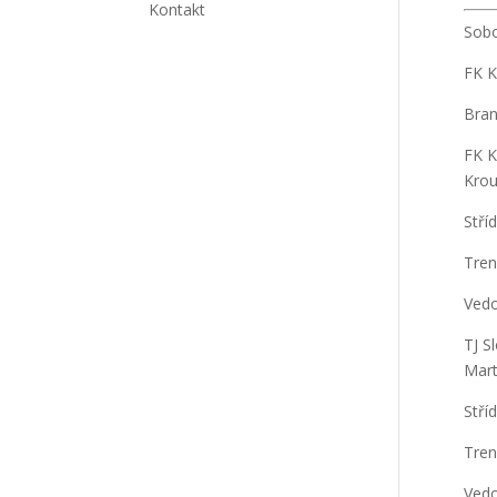
Kontakt
Sobo
FK K
Bran
FK K
Krou
Stří
Tren
Vedo
TJ S
Mart
Stří
Tren
Vedo