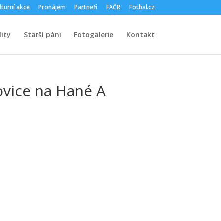
lturní akce
Pronájem
Partneři
FAČR
Fotbal.cz
ity
Starší páni
Fotogalerie
Kontakt
novice na Hané A