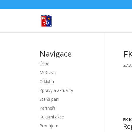
FK
Navigace
Úvod
27.9
Mužstva
O klubu
Zprávy a aktuality
Starší páni
Partneři
Kulturní akce
FK K
Re
Pronájem