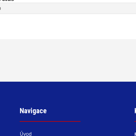
0
Navigace
Úvod