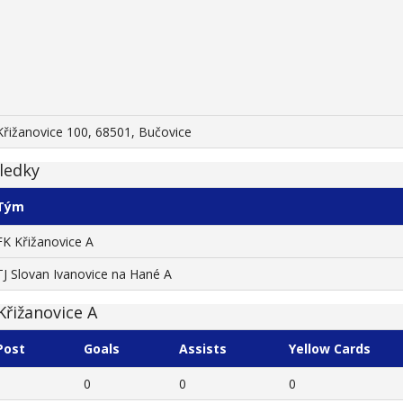
Křižanovice 100, 68501, Bučovice
ledky
Tým
FK Křižanovice A
TJ Slovan Ivanovice na Hané A
Křižanovice A
Post
Goals
Assists
Yellow Cards
0
0
0