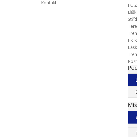
Kontakt
FC Z
Eliš
Stří
Tere
Tren
FK K
Lásk
Tren
Rozh
Pod
Mís