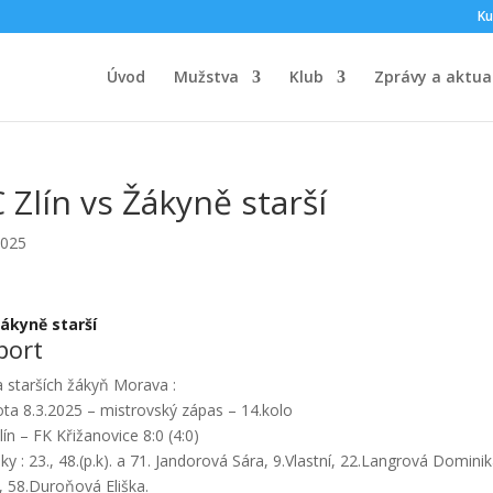
Ku
Úvod
Mužstva
Klub
Zprávy a aktual
 Zlín vs Žákyně starší
2025
ákyně starší
port
ga starších žákyň Morava :
ta 8.3.2025 – mistrovský zápas – 14.kolo
lín – FK Křižanovice 8:0 (4:0)
ky : 23., 48.(p.k). a 71. Jandorová Sára, 9.Vlastní, 22.Langrová Domin
, 58.Duroňová Eliška.