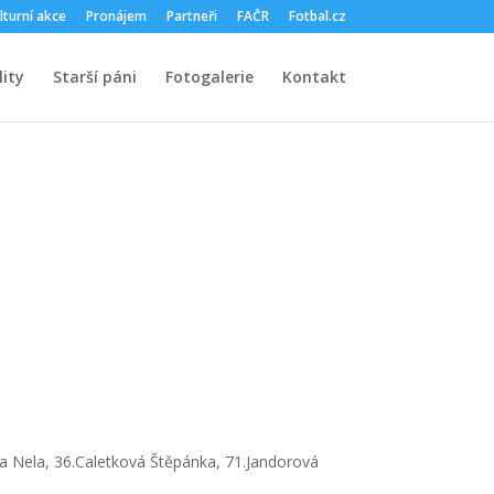
lturní akce
Pronájem
Partneři
FAČR
Fotbal.cz
ity
Starší páni
Fotogalerie
Kontakt
ika Nela, 36.Caletková Štěpánka, 71.Jandorová