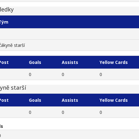
ledky
Tým
Žákyně starší
Post
Goals
Assists
Yellow Cards
0
0
0
yně starší
Post
Goals
Assists
Yellow Cards
0
0
0
ls
0