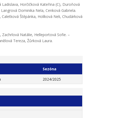
vá Ladislava, Horčičková Kateřina (C), Duroňová
 – Langrová Dominika Nela, Cenková Gabriela.
, Caletková Štěpánka, Holíková Neli, Chudárková
Zachrlová Natálie, Helleportová Sofie. –
anělová Tereza, Žůrková Laura.
Sezóna
a
2024/2025