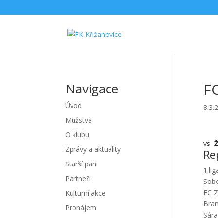
FC
Navigace
Úvod
8.3.
Mužstva
O klubu
vs
Ž
Zprávy a aktuality
Re
Starší páni
1.li
Partneři
Sobo
FC Z
Kulturní akce
Bran
Pronájem
Sára