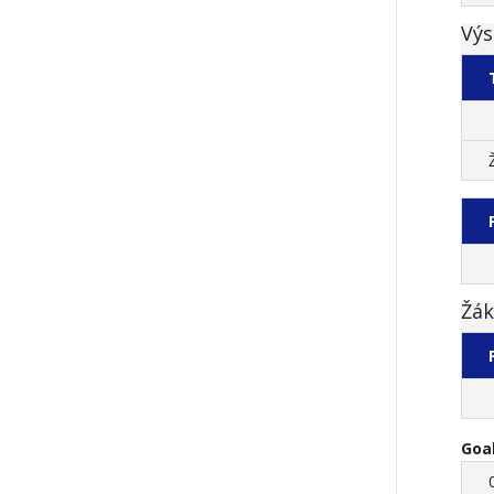
Výs
Žák
Goa