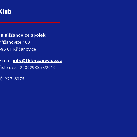
Klub
FK Křižanovice spolek
Křižanovice 100
685 01 Křižanovice
E-mail:
info@fkkrizanovice.cz
Číslo účtu: 2200298357/2010
IČ: 22716076