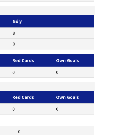
Góly
8
0
Red Cards
Own Goals
0
0
Red Cards
Own Goals
0
0
0