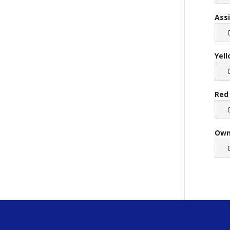
Ass
Yel
Red
Own