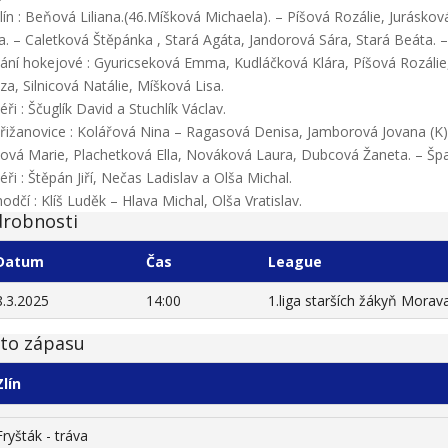
lín : Beňová Liliana.(46.Míšková Michaela). – Píšová Rozálie, Jurásko
ka. – Caletková Štěpánka , Stará Agáta, Jandorová Sára, Stará Beáta.
dání hokejové : Gyuricseková Emma, Kudláčková Klára, Píšová Rozálie
za, Silnicová Natálie, Míšková Lisa.
éři : Ščuglík David a Stuchlík Václav.
řižanovice : Kolářová Nina – Ragasová Denisa, Jamborová Jovana (K), 
ová Marie, Plachetková Ella, Nováková Laura, Dubcová Žaneta. – Šp
éři : Štěpán Jiří, Nečas Ladislav a Olša Michal.
odčí : Klíš Luděk – Hlava Michal, Olša Vratislav.
robnosti
Datum
Čas
League
8.3.2025
14:00
1.liga starších žákyň Morav
to zápasu
Zlín
Fryšták - tráva