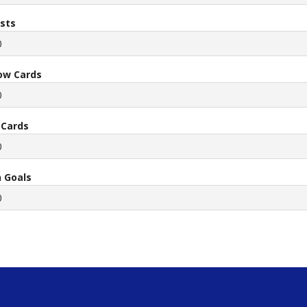
ists
0
low Cards
0
 Cards
0
 Goals
0