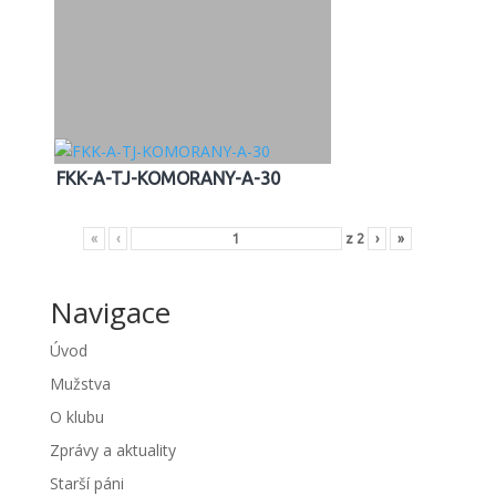
FKK-A-TJ-KOMORANY-A-30
«
‹
z
2
›
»
Navigace
Úvod
Mužstva
O klubu
Zprávy a aktuality
Starší páni