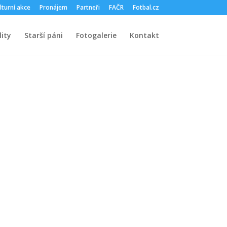
lturní akce
Pronájem
Partneři
FAČR
Fotbal.cz
ity
Starší páni
Fotogalerie
Kontakt