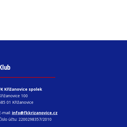
Klub
FK Křižanovice spolek
Křižanovice 100
685 01 Křižanovice
E-mail:
info@fkkrizanovice.cz
Číslo účtu: 2200298357/2010