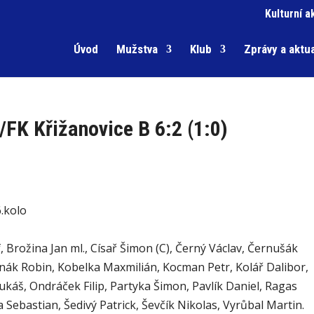
Kulturní a
Úvod
Mužstva
Klub
Zprávy a aktua
/FK Křižanovice B 6:2 (1:0)
6.kolo
f, Brožina Jan ml., Císař Šimon (C), Černý Václav, Černušák
nák Robin, Kobelka Maxmilián, Kocman Petr, Kolář Dalibor,
áš, Ondráček Filip, Partyka Šimon, Pavlík Daniel, Ragas
 Sebastian, Šedivý Patrick, Ševčík Nikolas, Vyrůbal Martin.